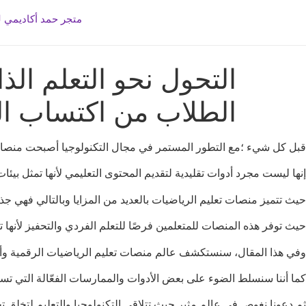
متجر حمد أكاديمي ل
التحول نحو التعلم ال
الطلاب من اكتساب الم
قبل كل شيء ؛مع التطور المستمر في مجال التكنولوجيا أصبحت منصات تع
إنها ليست مجرد أدوات تقليدية لتقديم المحتوى التعليمي لأنها تمثل بيئا
حيث تتميز منصات تعليم الرياضيات بالعديد من المزايا وبالتالي فهي جذا
حيث توفر هذه المنصات للمتعلمين فرصًا للتعلم الفردي والتحفيز لأنها 
وفي هذا المقال، سنستكشف عالم منصات تعليم الرياضيات الرقمية وأيض
كما أننا سنسلط الضوء على بعض الأدوات والممارسات الفعّالة التي تس
ثم دعونا نغوص في عالم مثير حيث تتلاقى التكنولوجيا والتعليم لتخلق ت